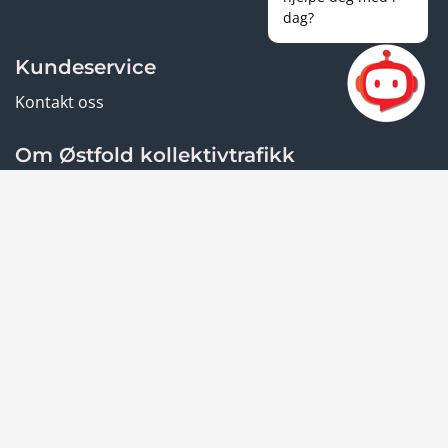
dag?
Kundeservice
Kontakt oss
Om Østfold kollektivtrafikk
Om oss
Vilkår og personvern
Informasjonskapsler
Personvern
Reisevilkår
Tilgjengelighetserklæring
Østfold kollektivtrafikk
Bestillingsløsning Hvalerferga