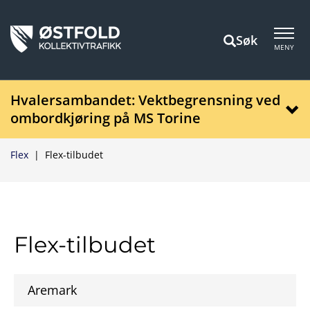
Søk
MENY
Hvalersambandet: Vektbegrensning ved
ombordkjøring på MS Torine
Flex
|
Flex-tilbudet
Flex-tilbudet
Aremark