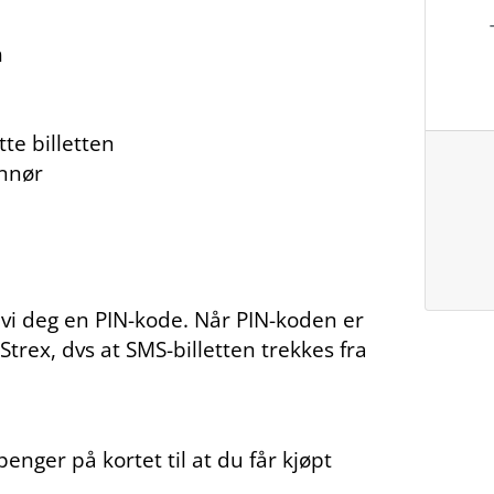
n
te billetten
onnør
 vi deg en PIN-kode. Når PIN-koden er
Strex, dvs at SMS-billetten trekkes fra
.
nger på kortet til at du får kjøpt