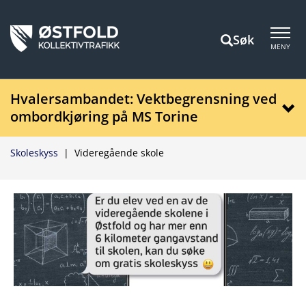
Søk
MENY
Hvalersambandet: Vektbegrensning ved
ombordkjøring på MS Torine
Skoleskyss
|
Videregående skole