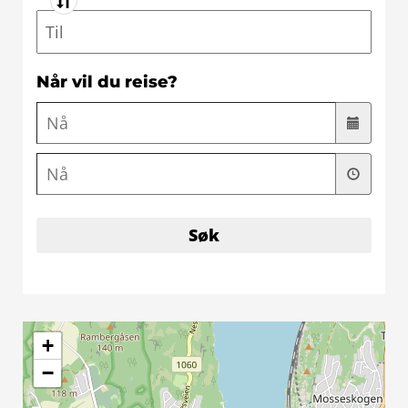
Til
Når vil du reise?
Søk
+
−