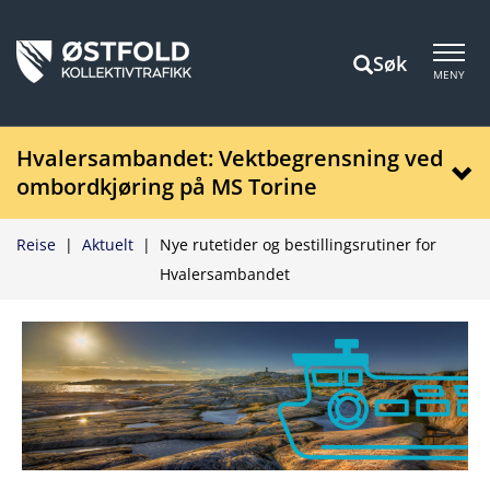
Søk
MENY
Hvalersambandet: Vektbegrensning ved
ombordkjøring på MS Torine
Reise
|
Aktuelt
|
Nye rutetider og bestillingsrutiner for
Hvalersambandet